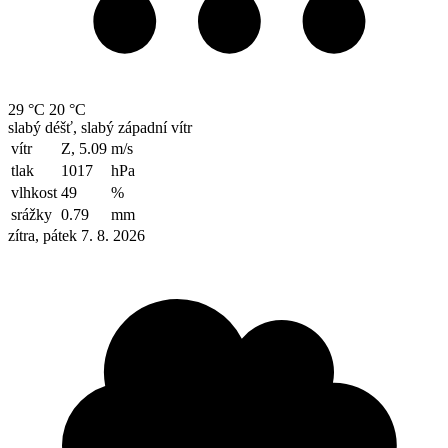
29 °C
20 °C
slabý déšť, slabý západní vítr
vítr
Z, 5.09
m/s
tlak
1017
hPa
vlhkost
49
%
srážky
0.79
mm
zítra, pátek 7. 8. 2026