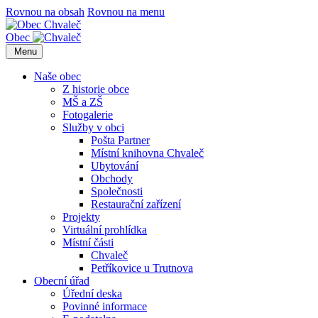
Rovnou na obsah
Rovnou na menu
Obec
Menu
Naše obec
Z historie obce
MŠ a ZŠ
Fotogalerie
Služby v obci
Pošta Partner
Místní knihovna Chvaleč
Ubytování
Obchody
Společnosti
Restaurační zařízení
Projekty
Virtuální prohlídka
Místní části
Chvaleč
Petříkovice u Trutnova
Obecní úřad
Úřední deska
Povinné informace