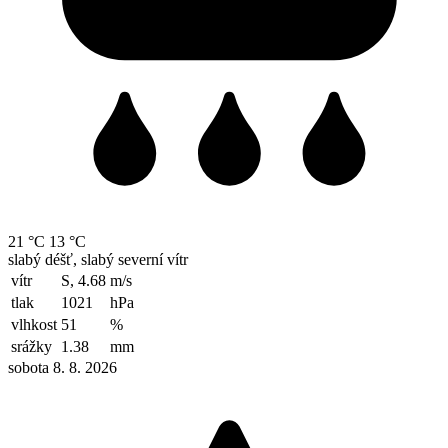
21 °C
13 °C
slabý déšť, slabý severní vítr
vítr
S, 4.68
m/s
tlak
1021
hPa
vlhkost
51
%
srážky
1.38
mm
sobota 8. 8. 2026