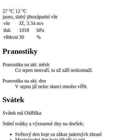
27 °C
12 °C
jasno, slabý jihozápadní vítr
vítr
JZ, 3.34
m/s
tlak
1018
hPa
vlhkost
30
%
Pranostiky
Pranostika na akt. měsíc
Co srpen neuvaří, to už září nedosmaží.
Pranostika na akt. den
V srpnu již nelze slunci mnoho věřit.
Svátek
Svátek má
Oldřiška
Státní svátky a významné dny na dnešek:
Světový den boje za zákaz jaderných zbraní
Mezinárodní den boje lékařů za mír