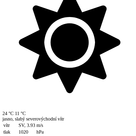
24 °C
11 °C
jasno, slabý severovýchodní vítr
vítr
SV, 3.93
m/s
tlak
1020
hPa