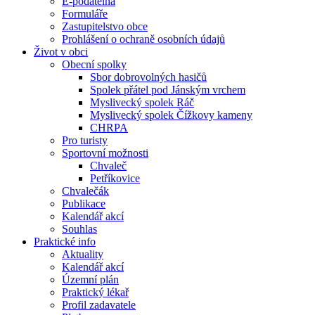
E-podatelna
Formuláře
Zastupitelstvo obce
Prohlášení o ochraně osobních údajů
Život v obci
Obecní spolky
Sbor dobrovolných hasičů
Spolek přátel pod Jánským vrchem
Myslivecký spolek Ráč
Myslivecký spolek Čížkovy kameny
CHRPA
Pro turisty
Sportovní možnosti
Chvaleč
Petříkovice
Chvalečák
Publikace
Kalendář akcí
Souhlas
Praktické info
Aktuality
Kalendář akcí
Územní plán
Praktický lékař
Profil zadavatele