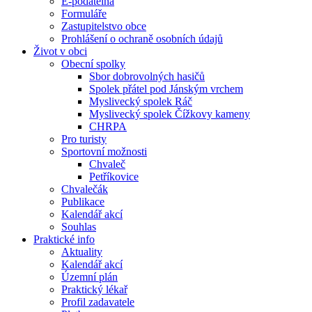
E-podatelna
Formuláře
Zastupitelstvo obce
Prohlášení o ochraně osobních údajů
Život v obci
Obecní spolky
Sbor dobrovolných hasičů
Spolek přátel pod Jánským vrchem
Myslivecký spolek Ráč
Myslivecký spolek Čížkovy kameny
CHRPA
Pro turisty
Sportovní možnosti
Chvaleč
Petříkovice
Chvalečák
Publikace
Kalendář akcí
Souhlas
Praktické info
Aktuality
Kalendář akcí
Územní plán
Praktický lékař
Profil zadavatele