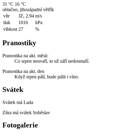
31 °C
16 °C
oblačno, jihozápadní větřík
vítr
JZ, 2.94
m/s
tlak
1016
hPa
vlhkost
27
%
Pranostiky
Pranostika na akt. měsíc
Co srpen neuvaří, to už září nedosmaží.
Pranostika na akt. den
Když srpen pálí, bude pálit i víno.
Svátek
Svátek má
Lada
Zítra má svátek
Soběslav
Fotogalerie