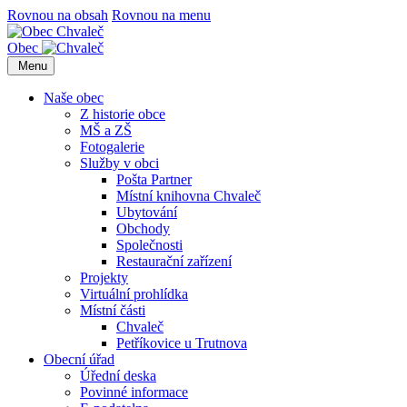
Rovnou na obsah
Rovnou na menu
Obec
Menu
Naše obec
Z historie obce
MŠ a ZŠ
Fotogalerie
Služby v obci
Pošta Partner
Místní knihovna Chvaleč
Ubytování
Obchody
Společnosti
Restaurační zařízení
Projekty
Virtuální prohlídka
Místní části
Chvaleč
Petříkovice u Trutnova
Obecní úřad
Úřední deska
Povinné informace