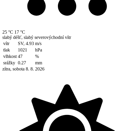
25 °C
17 °C
slabý déšť, slabý severovýchodní vítr
vítr
SV, 4.93
m/s
tlak
1021
hPa
vlhkost
47
%
srážky
0.27
mm
zítra, sobota 8. 8. 2026