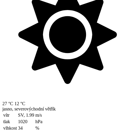
27 °C
12 °C
jasno, severovýchodní větřík
vítr
SV, 1.99
m/s
tlak
1020
hPa
vlhkost
34
%