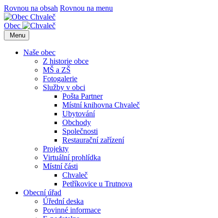
Rovnou na obsah
Rovnou na menu
Obec
Menu
Naše obec
Z historie obce
MŠ a ZŠ
Fotogalerie
Služby v obci
Pošta Partner
Místní knihovna Chvaleč
Ubytování
Obchody
Společnosti
Restaurační zařízení
Projekty
Virtuální prohlídka
Místní části
Chvaleč
Petříkovice u Trutnova
Obecní úřad
Úřední deska
Povinné informace