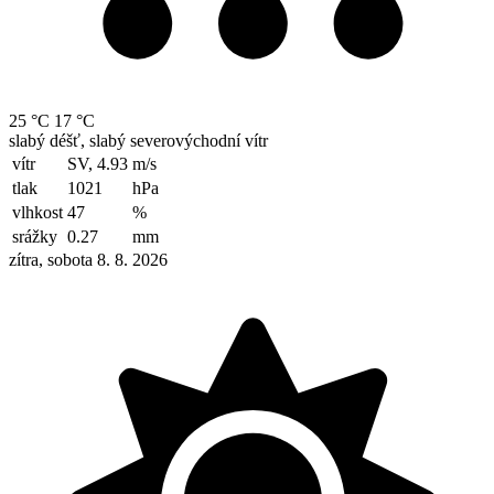
25 °C
17 °C
slabý déšť, slabý severovýchodní vítr
vítr
SV, 4.93
m/s
tlak
1021
hPa
vlhkost
47
%
srážky
0.27
mm
zítra, sobota 8. 8. 2026