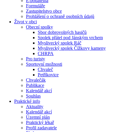
E-podatelna
Formuláře
Zastupitelstvo obce
Prohlášení o ochraně osobních údajů
Život v obci
Obecní spolky
Sbor dobrovolných hasičů
Spolek přátel pod Jánským vrchem
Myslivecký spolek Ráč
Myslivecký spolek Čížkovy kameny
CHRPA
Pro turisty
Sportovní možnosti
Chvaleč
Petříkovice
Chvalečák
Publikace
Kalendář akcí
Souhlas
Praktické info
Aktuality
Kalendář akcí
Územní plán
Praktický lékař
Profil zadavatele