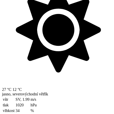
27 °C
12 °C
jasno, severovýchodní větřík
vítr
SV, 1.99
m/s
tlak
1020
hPa
vlhkost
34
%