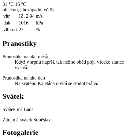
31 °C
16 °C
oblačno, jihozápadní větřík
vítr
JZ, 2.94
m/s
tlak
1016
hPa
vlhkost
27
%
Pranostiky
Pranostika na akt. měsíc
Když v srpnu naprší, tak než se oběd pojí, všecko slunce
vysuší.
Pranostika na akt. den
Na svatého Kajetána otvírá se stodol brána.
Svátek
Svátek má
Lada
Zítra má svátek
Soběslav
Fotogalerie