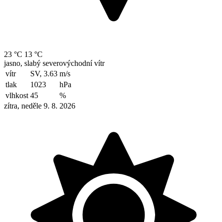
23 °C
13 °C
jasno, slabý severovýchodní vítr
vítr
SV, 3.63
m/s
tlak
1023
hPa
vlhkost
45
%
zítra, neděle 9. 8. 2026