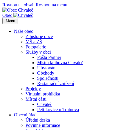
Rovnou na obsah
Rovnou na menu
Obec
Menu
Naše obec
Z historie obce
MŠ a ZŠ
Fotogalerie
Služby v obci
Pošta Partner
Místní knihovna Chvaleč
Ubytování
Obchody
Společnosti
Restaurační zařízení
Projekty
Virtuální prohlídka
Místní části
Chvaleč
Petříkovice u Trutnova
Obecní úřad
Úřední deska
Povinné informace