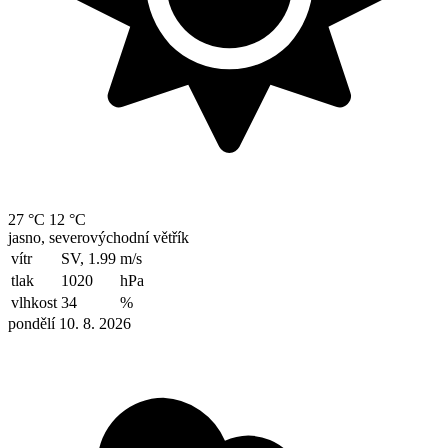
27 °C
12 °C
jasno, severovýchodní větřík
vítr
SV, 1.99
m/s
tlak
1020
hPa
vlhkost
34
%
pondělí 10. 8. 2026