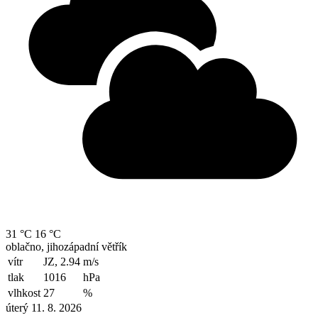
31 °C
16 °C
oblačno, jihozápadní větřík
vítr
JZ, 2.94
m/s
tlak
1016
hPa
vlhkost
27
%
úterý 11. 8. 2026