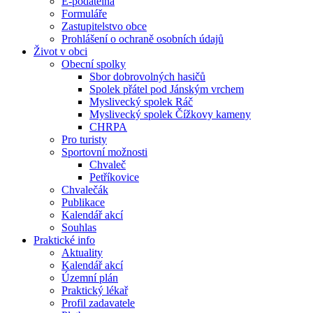
E-podatelna
Formuláře
Zastupitelstvo obce
Prohlášení o ochraně osobních údajů
Život v obci
Obecní spolky
Sbor dobrovolných hasičů
Spolek přátel pod Jánským vrchem
Myslivecký spolek Ráč
Myslivecký spolek Čížkovy kameny
CHRPA
Pro turisty
Sportovní možnosti
Chvaleč
Petříkovice
Chvalečák
Publikace
Kalendář akcí
Souhlas
Praktické info
Aktuality
Kalendář akcí
Územní plán
Praktický lékař
Profil zadavatele