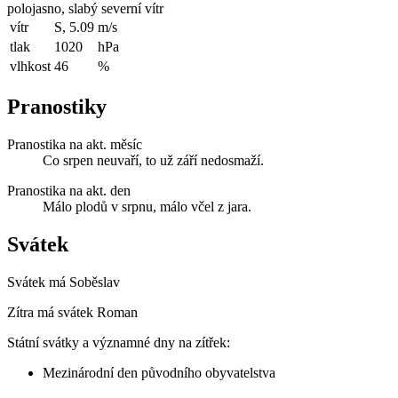
polojasno, slabý severní vítr
vítr
S, 5.09
m/s
tlak
1020
hPa
vlhkost
46
%
Pranostiky
Pranostika na akt. měsíc
Co srpen neuvaří, to už září nedosmaží.
Pranostika na akt. den
Málo plodů v srpnu, málo včel z jara.
Svátek
Svátek má
Soběslav
Zítra má svátek
Roman
Státní svátky a významné dny na zítřek:
Mezinárodní den původního obyvatelstva