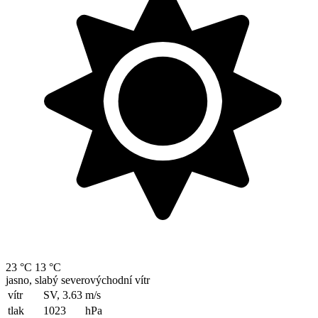
23 °C
13 °C
jasno, slabý severovýchodní vítr
vítr
SV, 3.63
m/s
tlak
1023
hPa