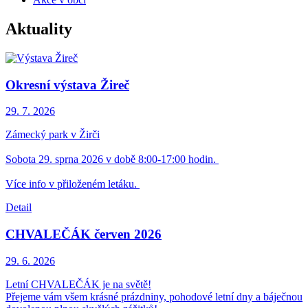
Aktuality
Okresní výstava Žireč
29. 7.
2026
Zámecký park v Žirči
Sobota 29. sprna 2026 v době 8:00-17:00 hodin.
Více info v přiloženém letáku.
Detail
CHVALEČÁK červen 2026
29. 6.
2026
Letní CHVALEČÁK je na světě!
Přejeme vám všem krásné prázdniny, pohodové letní dny a báječnou