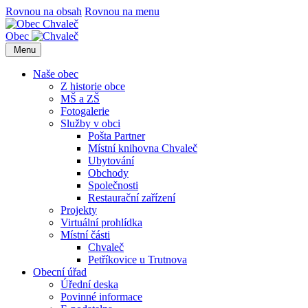
Rovnou na obsah
Rovnou na menu
Obec
Menu
Naše obec
Z historie obce
MŠ a ZŠ
Fotogalerie
Služby v obci
Pošta Partner
Místní knihovna Chvaleč
Ubytování
Obchody
Společnosti
Restaurační zařízení
Projekty
Virtuální prohlídka
Místní části
Chvaleč
Petříkovice u Trutnova
Obecní úřad
Úřední deska
Povinné informace