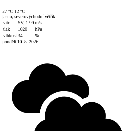
27 °C
12 °C
jasno, severovýchodní větřík
vítr
SV, 1.99
m/s
tlak
1020
hPa
vlhkost
34
%
pondělí 10. 8. 2026