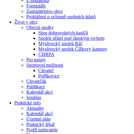
E-podatelna
Formuláře
Zastupitelstvo obce
Prohlášení o ochraně osobních údajů
Život v obci
Obecní spolky
Sbor dobrovolných hasičů
Spolek přátel pod Jánským vrchem
Myslivecký spolek Ráč
Myslivecký spolek Čížkovy kameny
CHRPA
Pro turisty
Sportovní možnosti
Chvaleč
Petříkovice
Chvalečák
Publikace
Kalendář akcí
Souhlas
Praktické info
Aktuality
Kalendář akcí
Územní plán
Praktický lékař
Profil zadavatele