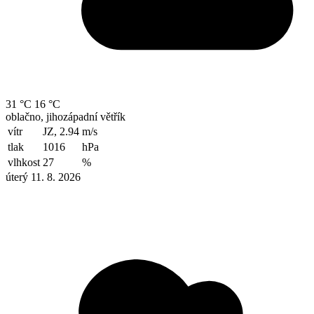
31 °C
16 °C
oblačno, jihozápadní větřík
vítr
JZ, 2.94
m/s
tlak
1016
hPa
vlhkost
27
%
úterý 11. 8. 2026