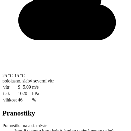
25 °C
15 °C
polojasno, slabý severní vítr
vítr
S, 5.09
m/s
tlak
1020
hPa
vlhkost
46
%
Pranostiky
Pranostika na akt. měsíc
Jsou-li v srpnu hory kalný, budou v zimě mrazy valný.