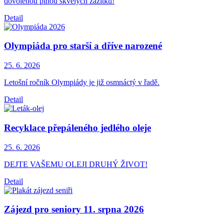
dovolenou plnou skvělých zážitků!
Detail
Olympiáda pro starší a dříve narozené
25. 6.
2026
Letošní ročník Olympiády je již osmnáctý v řadě.
Detail
Recyklace přepáleného jedlého oleje
25. 6.
2026
DEJTE VAŠEMU OLEJI DRUHÝ ŽIVOT!
Detail
Zájezd pro seniory 11. srpna 2026